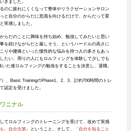
いきました。
るのに疲れにくくなって整体やリラクゼーションサロン
っと自分のからだに意識を向けるだけで、からだって変
と実感しました。
からだのことに興味を持ち始め、勉強してみたいと思い
事を続けながらだと厳しそう、というハードルの高さに
こりや腰痛といった慢性的な悩みを持つ人の多さもあっ
したい、周りの人にもロルフィングを体験して少しでも
抜いた後ロルフィングの勉強をすることを決意し、退職、
グ）
、
Basic Training
の
Phase1、2、3
、計約
700
時間のトレ
て認定を受けました。
ワニナル
してロルフィングのトレーニングを受けて、改めて実感
も、自分次第」
ということ
、そして、
「自分を知ること