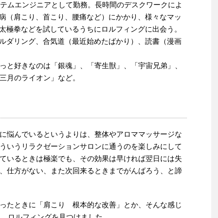
システムエンジニアとして勤務。長時間のデスクワークによ
病（肩こり、首こり、腰痛など）にかかり、様々なマッ
太極拳などを試しているうちにロルフィングに出会う。
ルダリング、合気道（最近始めたばかり）、読書（漫画
っと好きなのは「銀魂」、「寄生獣」、「宇宙兄弟」、
三月のライオン」など。
に悩んでいるというよりは、整体やアロママッサージな
ういうリラクゼーションサロンに通うのを楽しみにして
ているときは極楽でも、その効果は早ければ翌日には失
、仕方がない、また次回来るときまでがんばろう、と諦
ったときに「肩こり 根本的な改善」とか、そんな感じ
け、ロルフィングを見つけました。