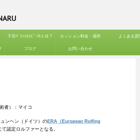
ARU
子宮ﾊﾞﾗﾝｽｾﾗﾋﾟｰ®︎とは？
セッション料金・場所
よくある質
？
ブログ
お問い合わせ
術者）：マイコ
にミュンヘン（ドイツ）の
ERA（European Rolfing
にて認定ロルファーとなる。