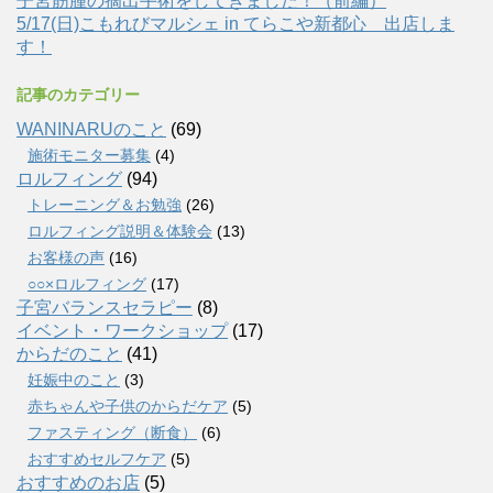
子宮筋腫の摘出手術をしてきました！（前編）
5/17(日)こもれびマルシェ in てらこや新都心 出店しま
す！
記事のカテゴリー
WANINARUのこと
(69)
施術モニター募集
(4)
ロルフィング
(94)
トレーニング＆お勉強
(26)
ロルフィング説明＆体験会
(13)
お客様の声
(16)
○○×ロルフィング
(17)
子宮バランスセラピー
(8)
イベント・ワークショップ
(17)
からだのこと
(41)
妊娠中のこと
(3)
赤ちゃんや子供のからだケア
(5)
ファスティング（断食）
(6)
おすすめセルフケア
(5)
おすすめのお店
(5)