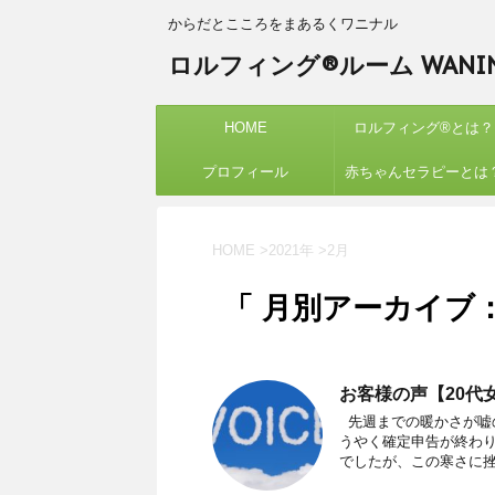
からだとこころをまあるくワニナル
ロルフィング®ルーム WANIN
HOME
ロルフィング®︎とは？
プロフィール
赤ちゃんセラピーとは
HOME
>
2021年
>
2月
「 月別アーカイブ：2
お客様の声【20代
先週までの暖かさが嘘
うやく確定申告が終わ
でしたが、この寒さに挫け