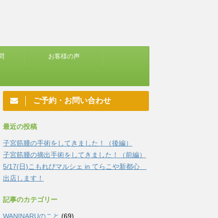
問
お客様の声
ご予約・お問い合わせ
最近の投稿
子宮筋腫の手術をしてきました！（後編）
子宮筋腫の摘出手術をしてきました！（前編）
5/17(日)こもれびマルシェ in てらこや新都心
出店します！
記事のカテゴリー
WANINARUのこと
(69)