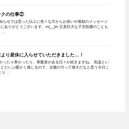
ークの仕事②
知らせでは思った以上に色々な方からお祝いや激励のメッセージ
にありがとうございます。m(__)m 正直巨大な子宮筋腫のことも
..
末より産休に入らせていただきました…！
かったり寒かったり、寒暖差がある日々が続きますね。 気温とい
るとだいぶ暖かく感じるので、太陽の力って偉大だなと思う今日こ
 ...