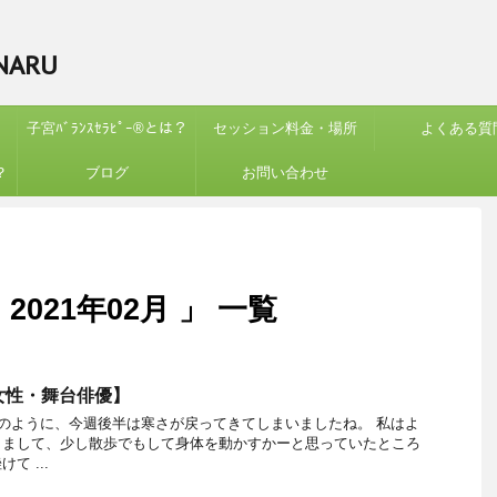
ARU
子宮ﾊﾞﾗﾝｽｾﾗﾋﾟｰ®︎とは？
セッション料金・場所
よくある質
？
ブログ
お問い合わせ
021年02月 」 一覧
女性・舞台俳優】
のように、今週後半は寒さが戻ってきてしまいましたね。 私はよ
りまして、少し散歩でもして身体を動かすかーと思っていたところ
て ...