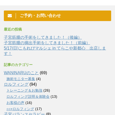
ご予約・お問い合わせ
最近の投稿
子宮筋腫の手術をしてきました！（後編）
子宮筋腫の摘出手術をしてきました！（前編）
5/17(日)こもれびマルシェ in てらこや新都心 出店しま
す！
記事のカテゴリー
WANINARUのこと
(69)
施術モニター募集
(4)
ロルフィング
(94)
トレーニング＆お勉強
(26)
ロルフィング説明＆体験会
(13)
お客様の声
(16)
○○×ロルフィング
(17)
子宮バランスセラピー
(8)