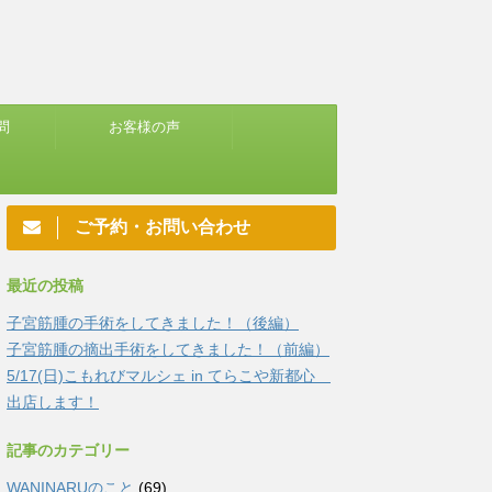
問
お客様の声
ご予約・お問い合わせ
最近の投稿
子宮筋腫の手術をしてきました！（後編）
子宮筋腫の摘出手術をしてきました！（前編）
5/17(日)こもれびマルシェ in てらこや新都心
出店します！
記事のカテゴリー
WANINARUのこと
(69)