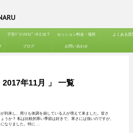
ARU
子宮ﾊﾞﾗﾝｽｾﾗﾋﾟｰ®︎とは？
セッション料金・場所
よくある質
？
ブログ
お問い合わせ
017年11月 」 一覧
燥が到来し、周りも体調を崩している人が増えて来ました。皆さ
ょうか？ 私は比較的寒い季節は好きで、寒さには強いのですが、
なりました。特に ...