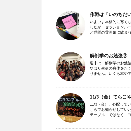
作戦は「いのちだ
いよいよ本格的に寒くな
したが、セッションルー
と世間の雰囲気に飲まれて
解剖学のお勉強②
週末は、解剖学のお勉強
やはり生身の身体をた
りません。いくら本やアプ
11/3（金）てら
11/3（金）、心配し
ちらでお知らせしていた
テーブル…ではなく、ヨガ