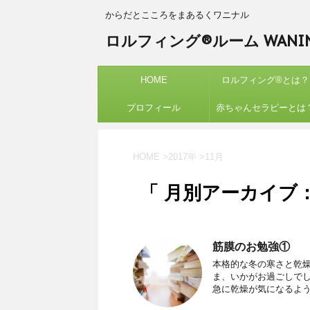
からだとこころをまあるくワニナル
ロルフィング®ルーム WANIN
HOME
ロルフィング®︎とは？
プロフィール
赤ちゃんセラピーとは
HOME
>
2017年
>
11月
「 月別アーカイブ：2
筋膜のお勉強①
本格的な冬の寒さと乾
ま、いかがお過ごしでし
急に乾燥が気になるように