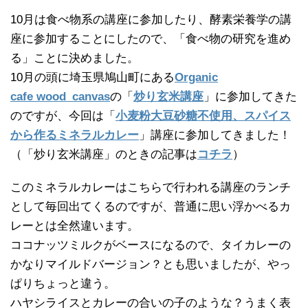
10月は食べ物系の講座に参加したり、酵素栄養学の講
座に参加することにしたので、「食べ物の研究を進め
る」ことに決めました。
10月の頭に埼玉県鳩山町にある
Organic
cafe wood_canvas
の「
炒り玄米講座
」に参加してきた
のですが、今回は「
小麦粉大豆砂糖不使用、スパイス
から作るミネラルカレー
」講座に参加してきました！
（「炒り玄米講座」のときの記事は
コチラ
）
このミネラルカレーはこちらで行われる講座のランチ
として毎回出てくるのですが、普通に思い浮かべるカ
レーとは全然違います。
ココナッツミルクがベースになるので、タイカレーの
かなりマイルドバージョン？とも思いましたが、やっ
ぱりちょっと違う。
ハヤシライスとカレーの合いの子のような？うまく表