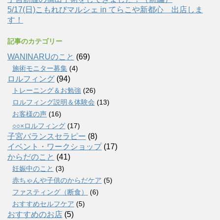
5/17(日)こもれびマルシェ in てらこや新都心 出店しま
す！
記事のカテゴリー
WANINARUのこと
(69)
施術モニター募集
(4)
ロルフィング
(94)
トレーニング＆お勉強
(26)
ロルフィング説明＆体験会
(13)
お客様の声
(16)
○○×ロルフィング
(17)
子宮バランスセラピー
(8)
イベント・ワークショップ
(17)
からだのこと
(41)
妊娠中のこと
(3)
赤ちゃんや子供のからだケア
(5)
ファスティング（断食）
(6)
おすすめセルフケア
(5)
おすすめのお店
(5)