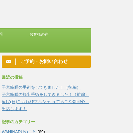
問
お客様の声
ご予約・お問い合わせ
最近の投稿
子宮筋腫の手術をしてきました！（後編）
子宮筋腫の摘出手術をしてきました！（前編）
5/17(日)こもれびマルシェ in てらこや新都心
出店します！
記事のカテゴリー
WANINARUのこと
(69)