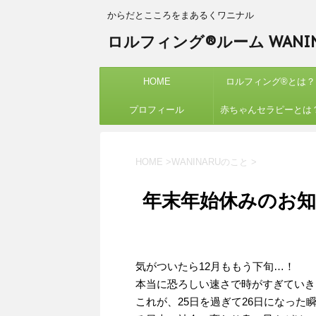
からだとこころをまあるくワニナル
ロルフィング®ルーム WANIN
HOME
ロルフィング®︎とは？
プロフィール
赤ちゃんセラピーとは
HOME
>
WANINARUのこと
>
年末年始休みのお
気がついたら12月ももう下旬…！
本当に恐ろしい速さで時がすぎていき
これが、25日を過ぎて26日になっ