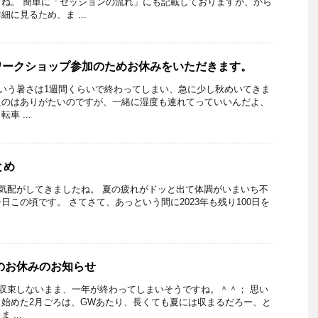
ね。 簡単に「セッションの流れ」にも記載しておりますが、から
に見るため、ま ...
(土)はワークショップ参加のためお休みをいただきます。
いう暑さは1週間くらいで終わってしまい、急に少し秋めいてきま
たのはありがたいのですが、一緒に湿度も連れてっていいんだよ、
車 ...
とめ
気配がしてきましたね。 夏の疲れがドッと出て体調がいまいち不
日この頃です。 さてさて、あっという間に2023年も残り100日を
始のお休みのお知らせ
収束しないまま、一年が終わってしまいそうですね。＾＾； 思い
始めた2月ごろは、GWあたり、長くても夏には収まるだろー、と
...