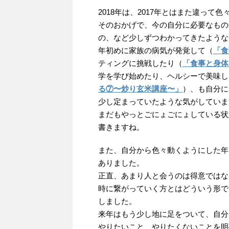
2018年は、2017年とはまた違っ
そのおかげで、今の自分に必要なもの
の、など少しずつわかってきたような
年初めに家族の病気が発覚して（
「食
ティングに挑戦したり（
「食事と身体
学を学び始めたり、ヘルシーで美味し
る⑦〜炒り玄米講座〜」
）、も自分に
少し定まっていたような気がしていま
まだもやっとごにょごにょしている状
書きますね。
また、自分から色々動くようにした年
ありました。
正直、あまり人と会うのは得意ではな
時に繋がっていく方とはどういう形で
しました。
来年はもう少し地に足をついて、自分
やりたいこと、やりたくないことを明