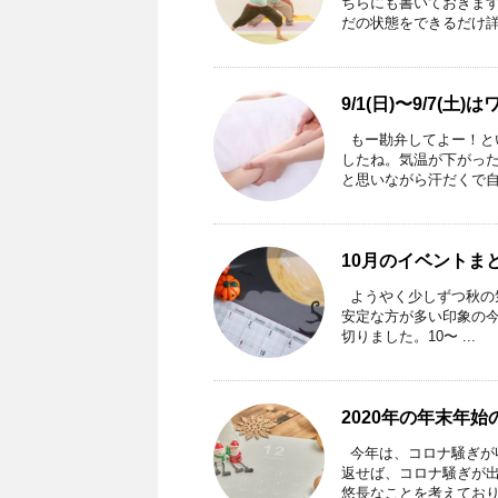
ちらにも書いておきます
だの状態をできるだけ詳細
9/1(日)〜9/7
もー勘弁してよー！と
したね。気温が下がっ
と思いながら汗だくで自転
10月のイベントま
ようやく少しずつ秋の
安定な方が多い印象の今
切りました。10〜 ...
2020年の年末年
今年は、コロナ騒ぎが
返せば、コロナ騒ぎが出
悠長なことを考えておりま 