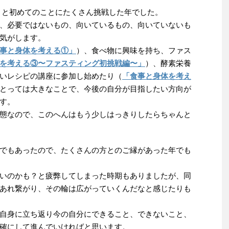
て色々と初めてのことにたくさん挑戦した年でした。
、必要ではないもの、向いているもの、向いていないも
気がします。
事と身体を考える①」
）、食べ物に興味を持ち、ファス
を考える③〜ファスティング初挑戦編〜」
）、酵素栄養
いレシピの講座に参加し始めたり（
「食事と身体を考え
とっては大きなことで、今後の自分が目指したい方向が
す。
態なので、このへんはもう少しはっきりしたらちゃんと
でもあったので、たくさんの方とのご縁があった年でも
いのかも？と疲弊してしまった時期もありましたが、同
あれ繋がり、その輪は広がっていくんだなと感じたりも
自身に立ち返り今の自分にできること、できないこと、
確にして進んでいければと思います。