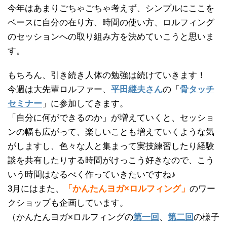
今年はあまりごちゃごちゃ考えず、シンプルにここを
ベースに自分の在り方、時間の使い方、ロルフィング
のセッションへの取り組み方を決めていこうと思いま
す。
もちろん、引き続き人体の勉強は続けていきます！
今週は大先輩ロルファー、
平田継夫さん
の「
骨タッチ
セミナー
」に参加してきます。
「自分に何ができるのか」が増えていくと、セッショ
ンの幅も広がって、楽しいことも増えていくような気
がしますし、色々な人と集まって実技練習したり経験
談を共有したりする時間がけっこう好きなので、こう
いう時間はなるべく作っていきたいですね♪
3月にはまた、
「かんたんヨガ×ロルフィング」
のワー
クショップも企画しています。
（かんたんヨガ×ロルフィングの
第一回
、
第二回
の様子