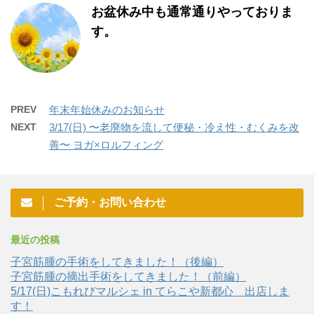
お盆休み中も通常通りやっておりま
す。
PREV
年末年始休みのお知らせ
NEXT
3/17(日) 〜老廃物を流して便秘・冷え性・むくみを改
善〜 ヨガ×ロルフィング
ご予約・お問い合わせ
最近の投稿
子宮筋腫の手術をしてきました！（後編）
子宮筋腫の摘出手術をしてきました！（前編）
5/17(日)こもれびマルシェ in てらこや新都心 出店しま
す！