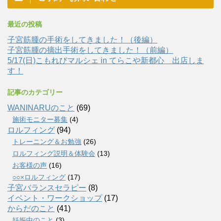
最近の投稿
子宮筋腫の手術をしてきました！（後編）
子宮筋腫の摘出手術をしてきました！（前編）
5/17(日)こもれびマルシェ in てらこや新都心 出店しま
す！
記事のカテゴリー
WANINARUのこと
(69)
施術モニター募集
(4)
ロルフィング
(94)
トレーニング＆お勉強
(26)
ロルフィング説明＆体験会
(13)
お客様の声
(16)
○○×ロルフィング
(17)
子宮バランスセラピー
(8)
イベント・ワークショップ
(17)
からだのこと
(41)
妊娠中のこと
(3)